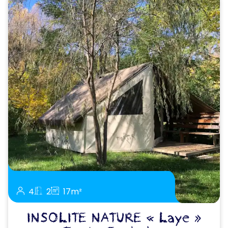
4
2
17m²
INSOLITE NATURE « Laye »