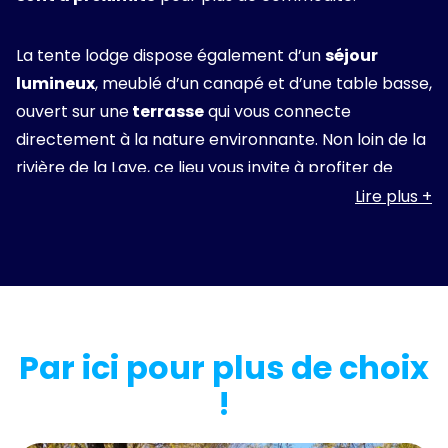
La tente lodge dispose également d’un
séjour
lumineux
, meublé d’un canapé et d’une table basse,
ouvert sur une
terrasse
qui vous connecte
directement à la nature environnante. Non loin de la
rivière de la Laye, ce lieu vous invite à profiter de
moments de
tranquillité
et de
convivialité
. Un
Lire plus
cadre parfait pour vos repas en extérieur, des
instants de détente ou simplement savourer la
beauté paisible de la Haute-Provence.
Si vous désirez opter pour un séjour encore plus
proche de la nature
, découvrez nos
Par ici pour plus de choix
emplacements spacieux et confort en location
!
près de Forcalquier
, la garantie de vacances au
meilleur prix pour votre séjour dans les Alpes-