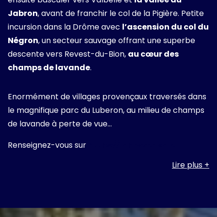
Jabron
, avant de franchir le col de la Pigière. Petite
incursion dans la Drôme avec
l’ascension du col du
Négron
, un secteur sauvage offrant une superbe
descente vers Revest-du-Bion,
au cœur des
champs de lavande
.
Enormément de villages provençaux traversés dans
le magnifique parc du Luberon, au milieu de champs
de lavande à perte de vue…
Renseignez-vous sur
https://laprovencale-
cyclo.fr/
le compte-à-rebours à commencé…
Lire plus
En tant que partenaire officiel, réservez Au Tylo Soleil
en tant que bénévole à la provençale cyclo avec le
code LPCBENEVOLE2026 et si vous participez à la