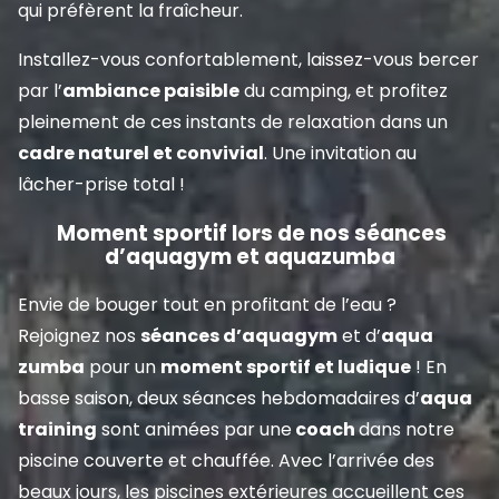
qui préfèrent la fraîcheur.
Installez-vous confortablement, laissez-vous bercer
par l’
ambiance paisible
du camping, et profitez
pleinement de ces instants de relaxation dans un
cadre naturel et convivial
. Une invitation au
lâcher-prise total !
Moment sportif lors de nos séances
d’aquagym et aquazumba
Envie de bouger tout en profitant de l’eau ?
Rejoignez nos
séances d’aquagym
et d’
aqua
zumba
pour un
moment sportif et ludique
! En
basse saison, deux séances hebdomadaires d’
aqua
training
sont animées par une
coach
dans notre
piscine couverte et chauffée. Avec l’arrivée des
beaux jours, les piscines extérieures accueillent ces