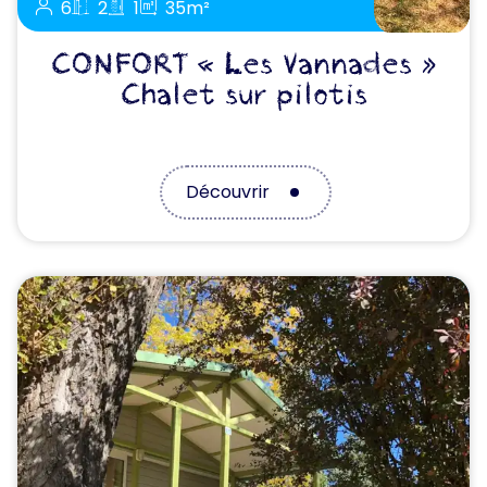
6
2
1
35m²
CONFORT « Les Vannades »
Chalet sur pilotis
Découvrir