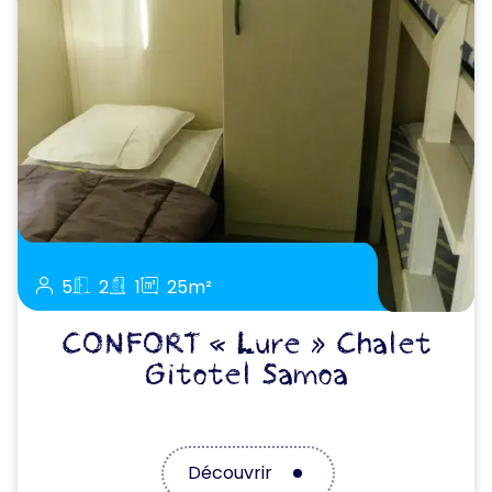
5
2
1
25m²
CONFORT « Lure » Chalet
Gitotel Samoa
Découvrir