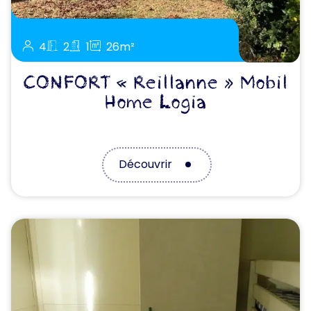
4
2
1
26m²
CONFORT « Reillanne » Mobil
Home Logia
Découvrir