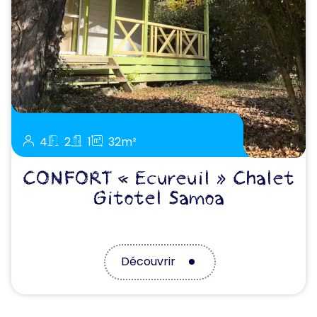
4
2
1
32m²
CONFORT « Ecureuil » Chalet
Gitotel Samoa
Découvrir