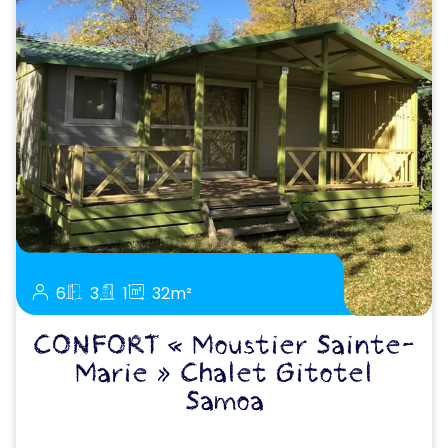
6
3
1
32m²
CONFORT « Moustier Sainte-
Marie » Chalet Gitotel
Samoa